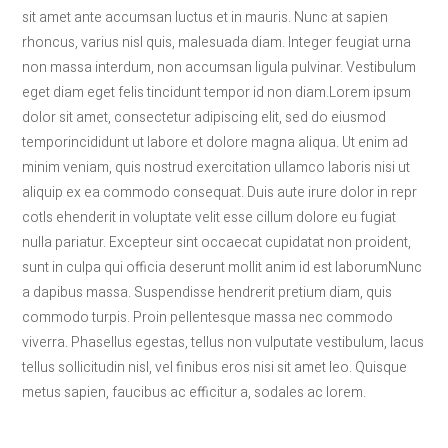
sit amet ante accumsan luctus et in mauris. Nunc at sapien
rhoncus, varius nisl quis, malesuada diam. Integer feugiat urna
non massa interdum, non accumsan ligula pulvinar. Vestibulum
eget diam eget felis tincidunt tempor id non diam.Lorem ipsum
dolor sit amet, consectetur adipiscing elit, sed do eiusmod
temporincididunt ut labore et dolore magna aliqua. Ut enim ad
minim veniam, quis nostrud exercitation ullamco laboris nisi ut
aliquip ex ea commodo consequat. Duis aute irure dolor in repr
cotls ehenderit in voluptate velit esse cillum dolore eu fugiat
nulla pariatur. Excepteur sint occaecat cupidatat non proident,
sunt in culpa qui officia deserunt mollit anim id est laborumNunc
a dapibus massa. Suspendisse hendrerit pretium diam, quis
commodo turpis. Proin pellentesque massa nec commodo
viverra. Phasellus egestas, tellus non vulputate vestibulum, lacus
tellus sollicitudin nisl, vel finibus eros nisi sit amet leo. Quisque
metus sapien, faucibus ac efficitur a, sodales ac lorem.