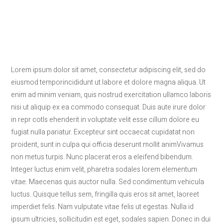
Lorem ipsum dolor sit amet, consectetur adipiscing elit, sed do
eiusmod temporincididunt ut labore et dolore magna aliqua. Ut
enim ad minim veniam, quis nostrud exercitation ullamco laboris
nisi ut aliquip ex ea commodo consequat. Duis aute irure dolor
in repr cotls ehenderit in voluptate velit esse cillum dolore eu
fugiat nulla pariatur. Excepteur sint occaecat cupidatat non
proident, sunt in culpa qui officia deserunt mollit animVivamus
non metus turpis. Nunc placerat eros a eleifend bibendum.
Integer luctus enim velit, pharetra sodales lorem elementum
vitae. Maecenas quis auctor nulla. Sed condimentum vehicula
luctus. Quisque tellus sem, fringilla quis eros sit amet, laoreet
imperdiet felis. Nam vulputate vitae felis ut egestas. Nulla id
ipsum ultricies, sollicitudin est eget, sodales sapien. Donec in dui