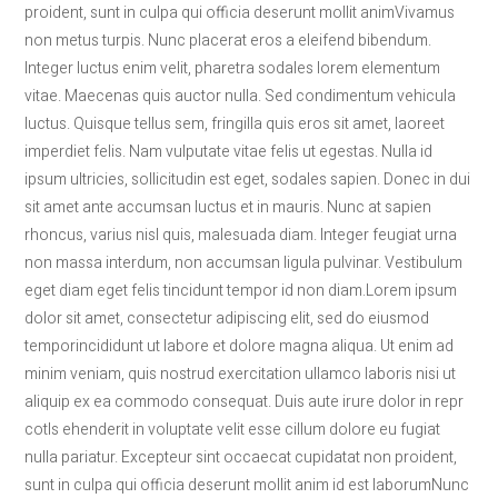
proident, sunt in culpa qui officia deserunt mollit animVivamus
non metus turpis. Nunc placerat eros a eleifend bibendum.
Integer luctus enim velit, pharetra sodales lorem elementum
vitae. Maecenas quis auctor nulla. Sed condimentum vehicula
luctus. Quisque tellus sem, fringilla quis eros sit amet, laoreet
imperdiet felis. Nam vulputate vitae felis ut egestas. Nulla id
ipsum ultricies, sollicitudin est eget, sodales sapien. Donec in dui
sit amet ante accumsan luctus et in mauris. Nunc at sapien
rhoncus, varius nisl quis, malesuada diam. Integer feugiat urna
non massa interdum, non accumsan ligula pulvinar. Vestibulum
eget diam eget felis tincidunt tempor id non diam.Lorem ipsum
dolor sit amet, consectetur adipiscing elit, sed do eiusmod
temporincididunt ut labore et dolore magna aliqua. Ut enim ad
minim veniam, quis nostrud exercitation ullamco laboris nisi ut
aliquip ex ea commodo consequat. Duis aute irure dolor in repr
cotls ehenderit in voluptate velit esse cillum dolore eu fugiat
nulla pariatur. Excepteur sint occaecat cupidatat non proident,
sunt in culpa qui officia deserunt mollit anim id est laborumNunc