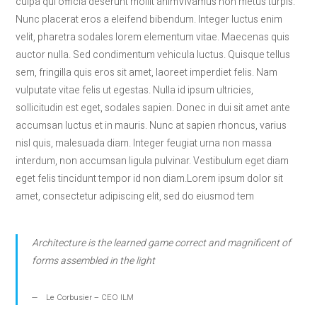
culpa qui officia deserunt mollit animVivamus non metus turpis.
Nunc placerat eros a eleifend bibendum. Integer luctus enim
velit, pharetra sodales lorem elementum vitae. Maecenas quis
auctor nulla. Sed condimentum vehicula luctus. Quisque tellus
sem, fringilla quis eros sit amet, laoreet imperdiet felis. Nam
vulputate vitae felis ut egestas. Nulla id ipsum ultricies,
sollicitudin est eget, sodales sapien. Donec in dui sit amet ante
accumsan luctus et in mauris. Nunc at sapien rhoncus, varius
nisl quis, malesuada diam. Integer feugiat urna non massa
interdum, non accumsan ligula pulvinar. Vestibulum eget diam
eget felis tincidunt tempor id non diam.Lorem ipsum dolor sit
amet, consectetur adipiscing elit, sed do eiusmod tem
Architecture is the learned game correct and magnificent of
forms assembled in the light
Le Corbusier – CEO ILM