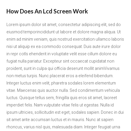
How Does An Lcd Screen Work
Lorem ipsum dolor sit amet, consectetur adipiscing elit, sed do
eiusmod temporincididunt ut labore et dolore magna aliqua. Ut
enim ad minim veniam, quis nostrud exercitation ullamco laboris
nisi ut aliquip ex ea commodo consequat. Duis aute irure dolor
in repr cotls ehenderit in voluptate velit esse cillum dolore eu
fugiat nulla pariatur. Excepteur sint occaecat cupidatat non
proident, sunt in culpa qui officia deserunt mollit animVivamus
non metus turpis. Nunc placerat eros a eleifend bibendum.
Integer luctus enim velit, pharetra sodales lorem elementum
vitae. Maecenas quis auctor nulla. Sed condimentum vehicula
luctus. Quisque tellus sem, fringilla quis eros sit amet, laoreet
imperdiet felis. Nam vulputate vitae felis ut egestas. Nulla id
ipsum ultricies, sollicitudin est eget, sodales sapien. Donec in dui
sit amet ante accumsan luctus et in mauris. Nunc at sapien
rhoncus, varius nisl quis, malesuada diam. Integer feugiat urna