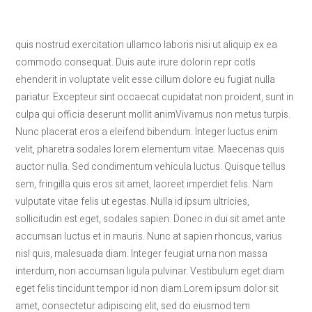
quis nostrud exercitation ullamco laboris nisi ut aliquip ex ea
commodo consequat. Duis aute irure dolorin repr cotls
ehenderit in voluptate velit esse cillum dolore eu fugiat nulla
pariatur. Excepteur sint occaecat cupidatat non proident, sunt in
culpa qui officia deserunt mollit animVivamus non metus turpis.
Nunc placerat eros a eleifend bibendum. Integer luctus enim
velit, pharetra sodales lorem elementum vitae. Maecenas quis
auctor nulla. Sed condimentum vehicula luctus. Quisque tellus
sem, fringilla quis eros sit amet, laoreet imperdiet felis. Nam
vulputate vitae felis ut egestas. Nulla id ipsum ultricies,
sollicitudin est eget, sodales sapien. Donec in dui sit amet ante
accumsan luctus et in mauris. Nunc at sapien rhoncus, varius
nisl quis, malesuada diam. Integer feugiat urna non massa
interdum, non accumsan ligula pulvinar. Vestibulum eget diam
eget felis tincidunt tempor id non diam.Lorem ipsum dolor sit
amet, consectetur adipiscing elit, sed do eiusmod tem