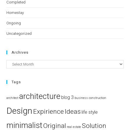
Completed
Homestay
Ongoing
Uncategorized
Archives
Tags
architecture
blog 3
architect
business
construction
Design
Expirience
Ideas
life style
minimalist
Original
Solution
real estate