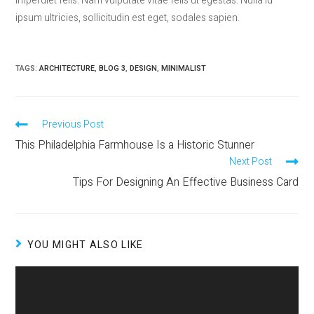
imperdiet felis. Nam vulputate vitae felis ut egestas. Nulla id
ipsum ultricies, sollicitudin est eget, sodales sapien.
TAGS
:
ARCHITECTURE
,
BLOG 3
,
DESIGN
,
MINIMALIST
Previous Post
This Philadelphia Farmhouse Is a Historic Stunner
Next Post
Tips For Designing An Effective Business Card
YOU MIGHT ALSO LIKE