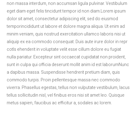
non massa interdum, non accumsan ligula pulvinar. Vestibulum
eget diam eget felis tincidunt tempor id non diam.Lorem ipsum
dolor sit amet, consectetur adipiscing elit, sed do eiusmod
temporincididunt ut labore et dolore magna aliqua. Ut enim ad
minim veniam, quis nostrud exercitation ullamco laboris nisi ut
aliquip ex ea commodo consequat. Duis aute irure dolor in repr
cotls ehenderit in voluptate velit esse cillum dolore eu fugiat
nulla pariatur. Excepteur sint occaecat cupidatat non proident,
sunt in culpa qui officia deserunt mollit anim id est laborumNunc
a dapibus massa. Suspendisse hendrerit pretium diam, quis
commodo turpis. Proin pellentesque massa nec commodo
viverra. Phasellus egestas, tellus non vulputate vestibulum, lacus
tellus sollicitudin nisl, vel finibus eros nisi sit amet leo. Quisque
metus sapien, faucibus ac efficitur a, sodales ac lorem.